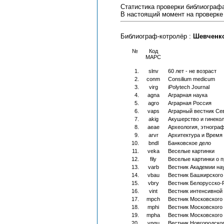
Статистика проверки библиограф
В настоящий момент на проверке
Библиограф-котролёр :
Шевченко
№
Код
МАРС
1.
slnv
60 лет - не возраст
2.
conm
Consilium medicum
3.
virg
iPolytech Journal
4.
agna
Аграрная наука
5.
agro
Аграрная Россия
6.
vaps
Аграрный вестник Се
7.
akig
Акушерство и гинекол
8.
aeae
Археология, этнограф
9.
arvr
Архитектура и Время
10.
bndl
Банковское дело
11.
veka
Веселые картинки
12.
fily
Веселые картинки о п
13.
varb
Вестник Академии на
14.
vbau
Вестник Башкирского
15.
vbry
Вестник Белорусско-
16.
vint
Вестник интенсивной 
17.
mpch
Вестник Московского 
18.
mphi
Вестник Московского 
19.
mpha
Вестник Московского 
20.
vngu
Вестник Новгородског