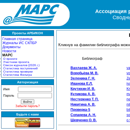
Ассоциация 
Сводны
Проекты АРБИКОН
Главная страница
Журналы ИС СКПБР
Кликнув на фамилии библиографа можн
Документы
Новости
МАРС
Библиограф
О проекте
Участники проекта
Список журналов (2026 г.)
Вахлаева Ж. А.
v
Статистика поступлений
Статистика проверки
Воробьёва М. В.
v
Статистика Фильтра
Зеленина Г. Н.
Z
Авторизация
Иванова Е.Л.
iv
Крутихин И. В.
Kr
Имя
Куликова А. В.
ma
Пароль
Нестеренко Т. П.
ne
Никитина А. В.
ni
Забыли пароль?
Проверка-5
b
Будьте с нами
Сопарева А. Н.
s
Шевченко О. В.
o.