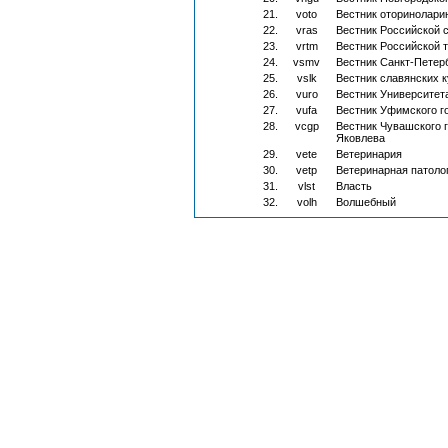
21.
voto
Вестник оторинолари
22.
vras
Вестник Российской 
23.
vrtm
Вестник Российской 
24.
vsmv
Вестник Санкт-Петер
25.
vslk
Вестник славянских к
26.
vuro
Вестник Университет
27.
vufa
Вестник Уфимского г
28.
vcgp
Вестник Чувашского г
Яковлева
29.
vete
Ветеринария
30.
vetp
Ветеринарная патоло
31.
vlst
Власть
32.
volh
Волшебный