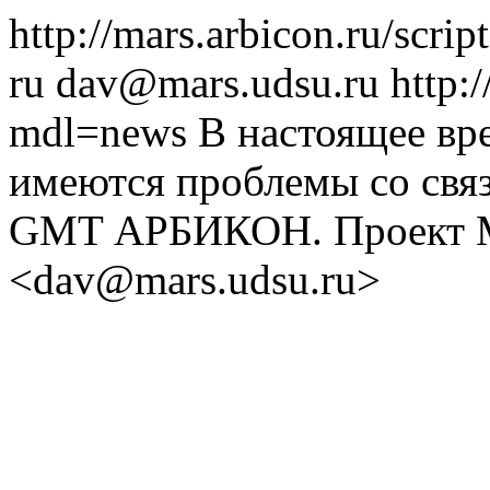
http://mars.arbicon.ru/scri
ru
dav@mars.udsu.ru
http:
mdl=news
В настоящее вр
имеются проблемы со свя
GMT
АРБИКОН. Проект 
<dav@mars.udsu.ru>