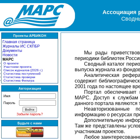
Ассоциация 
Сводны
Проекты АРБИКОН
Главная страница
Журналы ИС СКПБР
Документы
Мы рады приветствов
Новости
периодики библиотек Росси
МАРС
Сводный каталог перио
О проекте
Участники проекта
выпуска журнала из фондов
Список журналов (2026 г.)
Статистика поступлений
Аналитическая рефер
Статистика проверки
содержит библиографическ
Статистика Фильтра
2001 года по настоящее вре
Авторизация
Портал обеспечивает
Имя
МАРС. Доступ к службам 
данного портала являются т
Пароль
Неавторизованные п
информацию о ресурсах про
Забыли пароль?
Дополнительную инфор
Будьте с нами
Там же представлены услов
участникам проектов.
Любое заинтересованно