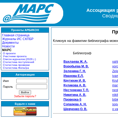
Ассоциация 
Сводны
Проекты АРБИКОН
Пр
Главная страница
Журналы ИС СКПБР
Кликнув на фамилии библиографа можн
Документы
Новости
МАРС
Библиограф
О проекте
Участники проекта
Список журналов (2026 г.)
Вахлаева Ж. А.
vah
Статистика поступлений
Статистика проверки
Воробьёва М. В.
vor
Статистика Фильтра
Зеленина Г. Н.
Zel
Авторизация
Иванова Е.Л.
iva
Крутихин И. В.
Kru
Имя
Куликова А. В.
mar
Пароль
Нестеренко Т. П.
nes
Никитина А. В.
nik
Забыли пароль?
Проверка-5
bib
Будьте с нами
Сопарева А. Н.
sop
Шевченко О. В.
o.v