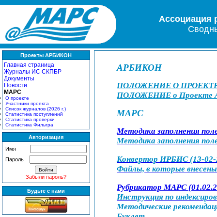
Ассоциация 
Сводны
Проекты АРБИКОН
Главная страница
АРБИКОН
Журналы ИС СКПБР
Документы
ПОЛОЖЕНИЕ О ПРОЕКТ
Новости
МАРС
ПОЛОЖЕНИЕ о Проекте
О проекте
Участники проекта
Список журналов (2026 г.)
МАРС
Статистика поступлений
Статистика проверки
Статистика Фильтра
Методика заполнения поле
Авторизация
Методика заполнения поле
Имя
Конвертор ИРБИС (13-02-
Пароль
Файлы, в которые внесены
Забыли пароль?
Рубрикатор МАРС (01.02.2
Будьте с нами
Инструкция по индексиров
Методические рекомендаци
Буклет