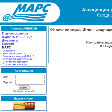
Ассоциация 
Сводны
Проекты АРБИКОН
Обновление каждые 15 мин.; следующее 
Главная страница
Журналы ИС СКПБР
Документы
Имя файла выд
Новости
ID вы
МАРС
О проекте
Участники проекта
Список журналов (2026 г.)
Статистика поступлений
Статистика проверки
Статистика Фильтра
Авторизация
Имя
Пароль
Забыли пароль?
Будьте с нами