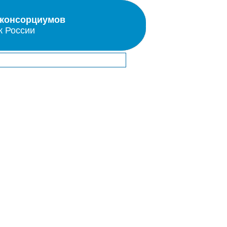
 консорциумов
к России