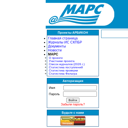
Проекты АРБИКОН
Главная страница
Журналы ИС СКПБР
Документы
Новости
МАРС
О проекте
Участники проекта
Список журналов (2026 г.)
Статистика поступлений
Статистика проверки
Статистика Фильтра
Авторизация
Имя
Пароль
Забыли пароль?
Будьте с нами