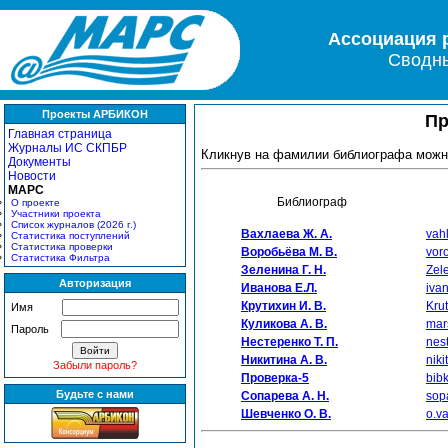
Ассоциация 
Сводны
Проекты АРБИКОН
Пр
Главная страница
Журналы ИС СКПБР
Кликнув на фамилии библиографа можн
Документы
Новости
МАРС
Библиограф
О проекте
Участники проекта
Список журналов (2026 г.)
Вахлаева Ж. А.
vah
Статистика поступлений
Статистика проверки
Воробьёва М. В.
vor
Статистика Фильтра
Зеленина Г. Н.
Zel
Авторизация
Иванова Е.Л.
iva
Крутихин И. В.
Kru
Имя
Куликова А. В.
mar
Пароль
Нестеренко Т. П.
nes
Никитина А. В.
nik
Забыли пароль?
Проверка-5
bib
Будьте с нами
Сопарева А. Н.
sop
Шевченко О. В.
o.v