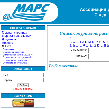
Ассоциация 
Сводны
Проекты АРБИКОН
Список журналов, рас
Главная страница
Журналы ИС СКПБР
6
Документы
A
C
D
I
J
L
M
N
P
R
S
T
Новости
А
Б
В
Г
Д
Е
Ж
З
И
К
Л
МАРС
О проекте
по названию:
Участники проекта
Список журналов (2026 г.)
по коду:
Статистика поступлений
Статистика проверки
Статистика Фильтра
Выбор журнала
Авторизация
Имя
Пароль
Забыли пароль?
Будьте с нами