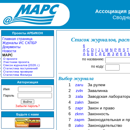
Ассоциация 
Сводны
Проекты АРБИКОН
Список журналов, рас
Главная страница
Журналы ИС СКПБР
6
Документы
A
C
D
I
J
L
M
N
P
R
S
T
Новости
А
Б
В
Г
Д
Е
Ж
З
И
К
Л
МАРС
О проекте
по названию:
Участники проекта
Список журналов (2026 г.)
по коду:
Статистика поступлений
Статистика проверки
Статистика Фильтра
Выбор журнала
Авторизация
1
zaru
За рулем
Имя
2
zvln
Завалинка
Пароль
3
zala
Заводская лаборатор
4
zakn
Закон
Забыли пароль?
5
zapr
Закон и право
6
zknn
Законность
Будьте с нами
7
zapm
Законодательная и п
8
zako
Законодательство