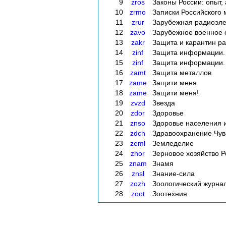
9
zros
Законы России: опыт, 
10
zrmo
Записки Российского
11
zrur
Зарубежная радиоэле
12
zavo
Зарубежное военное 
13
zakr
Защита и карантин р
14
zinf
Защита информации.
15
zinf
Защита информации.
16
zamt
Защита металлов
17
zame
Защити меня
18
zame
Защити меня!
19
zvzd
Звезда
20
zdor
Здоровье
21
znso
Здоровье населения 
22
zdch
Здравоохранение Чу
23
zeml
Земледелие
24
zhor
Зерновое хозяйство Р
25
znam
Знамя
26
znsl
Знание-сила
27
zozh
Зоологический журна
28
zoot
Зоотехния