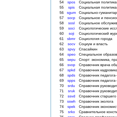
54
spos
Социальная политика
55
spis
Социальная политика
56
sgum
Социально-гуманитар
57
socp
Социальное и пенсио
58
sosl
Социальное обслужи
59
soci
Социологические исс
60
soji
Социологический жур
61
sbmr
Социология города
62
socv
Социум и власть
63
spvy
Спасайкин
64
speo
Специальное образо
65
sepu
Спорт: экономика, пр
66
svop
Справочник врача об
67
spkd
Справочник кадровик
68
spds
Справочник педагога-
69
spps
Справочник педагога
70
srdu
Справочник руководи
71
sruk
Справочник руководи
72
ssvd
Справочник старшего
73
sswh
Справочник эколога
74
spek
Справочник экономис
75
srko
Сравнительное конст
76
spro
Среднее профессион