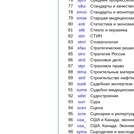
77
sika
Стандарты и качество
78
smvo
Стандарты и монитор
79
smse
Старшая медицинская
80
esti
Статистика и экономи
81
stik
Стекло и керамика
82
stin
СТИН
83
stml
Стоматология
84
efau
Стратегические реше
85
stro
Стратегия России
86
strd
Страховое дело
87
stpr
Страховое право
88
stma
Строительные материа
89
stnf
Строительство нефтян
90
suek
Судебная экспертиза
91
sume
Судебно-медицинская
92
sdst
Судостроение
93
surr
Сура
94
scen
Сцена
95
scre
Сценарии и репертуа
96
usa_
США и Канада: эконом
97
usa_
США. Канада. Экономи
98
syma
Сыроделие и маслод