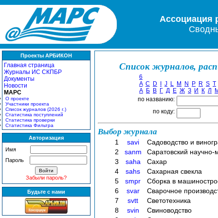
Ассоциация 
Сводны
Проекты АРБИКОН
Список журналов, рас
Главная страница
Журналы ИС СКПБР
6
Документы
A
C
D
I
J
L
M
N
P
R
S
T
Новости
А
Б
В
Г
Д
Е
Ж
З
И
К
Л
МАРС
О проекте
по названию:
Участники проекта
Список журналов (2026 г.)
по коду:
Статистика поступлений
Статистика проверки
Статистика Фильтра
Выбор журнала
Авторизация
1
savi
Садоводство и виног
Имя
2
sanm
Саратовский научно-
Пароль
3
saha
Сахар
4
sahs
Сахарная свекла
Забыли пароль?
5
smpr
Сборка в машиностро
6
svar
Сварочное производс
Будьте с нами
7
svtt
Светотехника
8
svin
Свиноводство