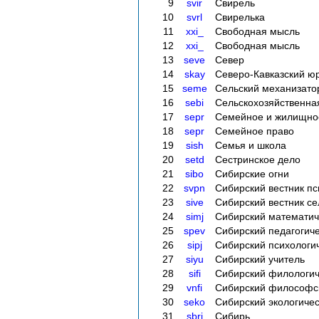
9
svir
Свирель
10
svrl
Свирелька
11
xxi_
Свободная мысль
12
xxi_
Свободная мысль
13
seve
Север
14
skay
Северо-Кавказский ю
15
seme
Сельский механизато
16
sebi
Сельскохозяйственна
17
sepr
Семейное и жилищно
18
sepr
Семейное право
19
sish
Семья и школа
20
setd
Сестринское дело
21
sibo
Сибирские огни
22
svpn
Сибирский вестник пс
23
sive
Сибирский вестник се
24
simj
Сибирский математич
25
spev
Сибирский педагогич
26
sipj
Сибирский психологи
27
siyu
Сибирский учитель
28
sifi
Сибирский филологич
29
vnfi
Сибирский философс
30
seko
Сибирский экологиче
31
sbri
Сибирь