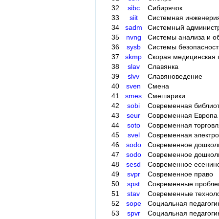
32
sibc
Сибирячок
33
siit
Системная инженери
34
sadm
Системный админист
35
nvng
Системы анализа и о
36
sysb
Системы безопасност
37
skmp
Скорая медицинская
38
slav
Славянка
39
slvv
Славяноведение
40
sven
Смена
41
smes
Смешарики
42
sobi
Современная библио
43
seur
Современная Европа
44
soto
Современная торговл
45
svel
Современная электро
46
sodo
Современное дошкол
47
sodo
Современное дошколь
48
sesd
Современное есенин
49
svpr
Современное право
50
spst
Современные проблем
51
stav
Современные техноло
52
sope
Социальная педагоги
53
spvr
Социальная педагогик