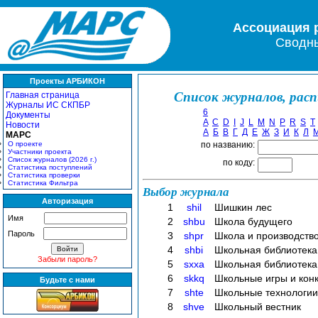
Ассоциация 
Сводны
Проекты АРБИКОН
Список журналов, рас
Главная страница
Журналы ИС СКПБР
6
Документы
A
C
D
I
J
L
M
N
P
R
S
T
Новости
А
Б
В
Г
Д
Е
Ж
З
И
К
Л
МАРС
О проекте
по названию:
Участники проекта
Список журналов (2026 г.)
по коду:
Статистика поступлений
Статистика проверки
Статистика Фильтра
Выбор журнала
Авторизация
1
shil
Шишкин лес
Имя
2
shbu
Школа будущего
Пароль
3
shpr
Школа и производств
4
shbi
Школьная библиотека
Забыли пароль?
5
sxxa
Школьная библиотека:
6
skkq
Школьные игры и кон
Будьте с нами
7
shte
Школьные технологии
8
shve
Школьный вестник