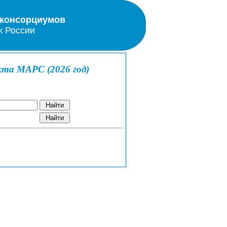
 консорциумов
к России
кта МАРС (2026 год)