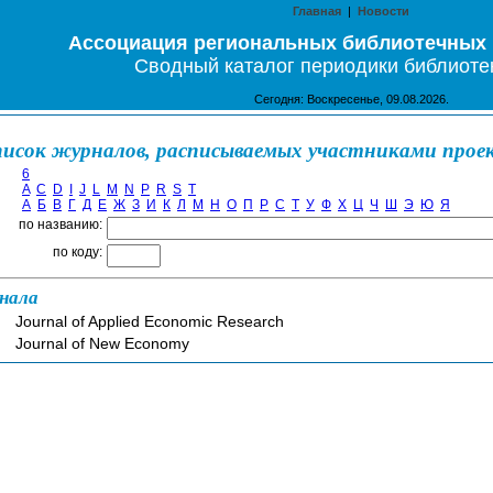
Главная
|
Новости
Ассоциация региональных библиотечных
Сводный каталог периодики библиоте
Сегодня: Воскресенье, 09.08.2026.
исок журналов, расписываемых участниками прое
6
A
C
D
I
J
L
M
N
P
R
S
T
А
Б
В
Г
Д
Е
Ж
З
И
К
Л
М
Н
О
П
Р
С
Т
У
Ф
Х
Ц
Ч
Ш
Э
Ю
Я
по названию:
по коду:
нала
q
Journal of Applied Economic Research
Journal of New Economy