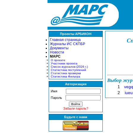
Проекты АРБИКОН
Сп
Главная страница
Журналы ИС СКПБР
Документы
Новости
МАРС
О проекте
Участники проекта
Список журналов (2026 г.)
Статистика поступлений
Статистика проверки
Статистика Фильтра
Выбор жур
Авторизация
1
veg
Имя
2
iueu
Пароль
Забыли пароль?
Будьте с нами