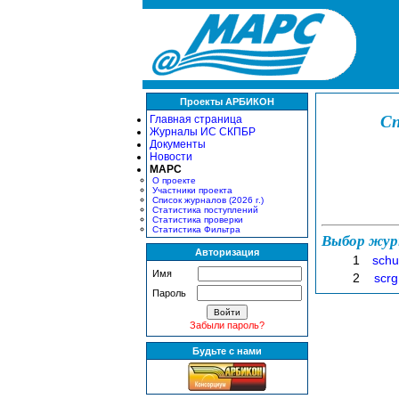
Проекты АРБИКОН
Сп
Главная страница
Журналы ИС СКПБР
Документы
Новости
МАРС
О проекте
Участники проекта
Список журналов (2026 г.)
Статистика поступлений
Статистика проверки
Статистика Фильтра
Выбор жур
Авторизация
1
schu
Имя
2
scrg
Пароль
Забыли пароль?
Будьте с нами