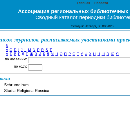
Главная
|
Новости
Ассоциация региональных библиотечных
Сводный каталог периодики библиоте
Сегодня: Четверг, 06.08.2026.
исок журналов, расписываемых участниками прое
6
A
C
D
I
J
L
M
N
P
R
S
T
А
Б
В
Г
Д
Е
Ж
З
И
К
Л
М
Н
О
П
Р
С
Т
У
Ф
Х
Ц
Ч
Ш
Э
Ю
Я
по названию:
по коду:
нала
Schrumdirum
Studia Religiosa Rossica