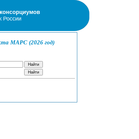
 консорциумов
к России
кта МАРС (2026 год)