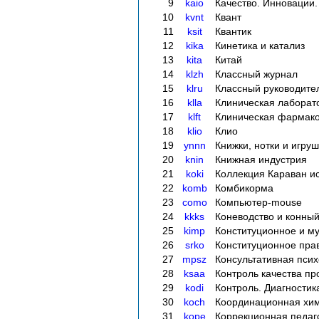
9
kaio
Качество. Инновации
10
kvnt
Квант
11
ksit
Квантик
12
kika
Кинетика и катализ
13
kita
Китай
14
klzh
Классный журнал
15
klru
Классный руководите
16
klla
Клиническая лаборат
17
klft
Клиническая фармако
18
klio
Клио
19
ynnn
Книжки, нотки и игру
20
knin
Книжная индустрия
21
koki
Коллекция Караван и
22
komb
Комбикорма
23
como
Компьютер-mouse
24
kkks
Коневодство и конный
25
kimp
Конституционное и м
26
srko
Конституционное пра
27
mpsz
Консультативная псих
28
ksaa
Контроль качества пр
29
kodi
Контроль. Диагностик
30
koch
Координационная хи
31
kope
Коррекционная педаг