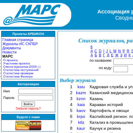
Ассоциация 
Сводны
Проекты АРБИКОН
Список журналов, р
Главная страница
Журналы ИС СКПБР
6
Документы
A
C
D
I
J
L
M
N
P
R
Новости
А
Б
В
Г
Д
Е
Ж
З
И
К
МАРС
О проекте
по названию:
Участники проекта
Список журналов (2026 г.)
по коду:
Статистика поступлений
Статистика проверки
Статистика Фильтра
Выбор журнала
Авторизация
1
ksiu
Кадровая служба и у
Имя
2
kazm
Казанский медицинск
Пароль
3
kznn
Казань
4
kais
Караван историй
Забыли пароль?
5
kaov
Картофель и овощи
6
krpo
Каспийский регион: п
Будьте с нами
7
ktlz
Катализ в промышлен
8
kaur
Каучук и резина