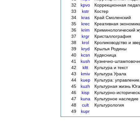
32
kpvo
Коррекционная педаго
33
kstr
Костер
34
kras
Край Смоленский
35
krec
Креативная экономик
36
krim
Криминологический жу
37
krgr
Кристаллография
38
krol
Кролиководство и зве
39
kryd
Крылья Родины
40
kcsn
Кудесница
41
kush
Кузнечно-штамповочн
42
kltt
Культура и текст
43
kmiv
Культура Урала
44
kuep
Культура: управление
45
kuzh
Культурная жизнь Юга
46
kisp
Культурно-историческ
47
kuna
Культурное наследие
48
cult
Культурология
49
kupr