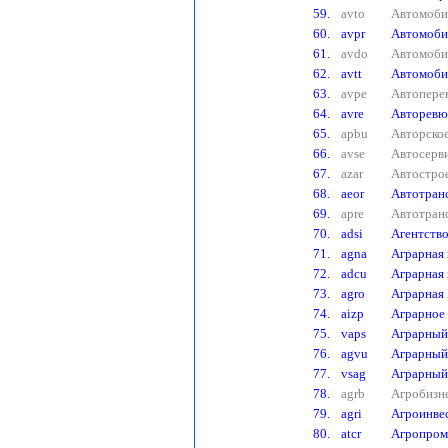
59.
avto
Автомоби
60.
avpr
Автомоби
61.
avdo
Автомоби
62.
avtt
Автомоби
63.
avpe
Автоперев
64.
avre
Авторевю
65.
apbu
Авторско
66.
avse
Автосерв
67.
azar
Автостро
68.
aeor
Автотранс
69.
apre
Автотран
70.
adsi
Агентств
71.
agna
Аграрная 
72.
adcu
Аграрная 
73.
agro
Аграрная 
74.
aizp
Аграрное 
75.
vaps
Аграрный 
76.
agvu
Аграрный
77.
vsag
Аграрный
78.
agrb
Агробизне
79.
agri
Агроинве
80.
atcr
Агропром