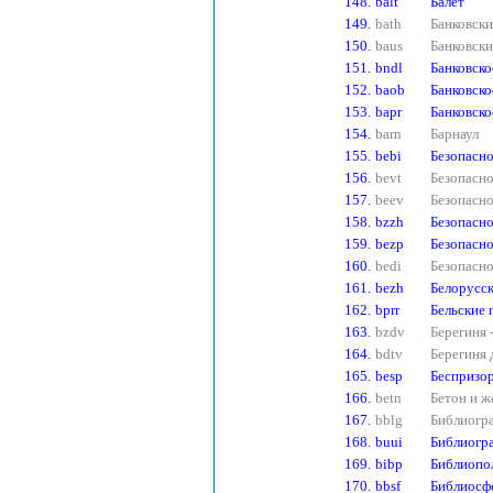
148.
balt
Балет
149.
bath
Банковски
150.
baus
Банковски
151.
bndl
Банковско
152.
baob
Банковско
153.
bapr
Банковско
154.
barn
Барнаул
155.
bebi
Безопасно
156.
bevt
Безопасно
157.
beev
Безопасно
158.
bzzh
Безопасно
159.
bezp
Безопасн
160.
bedi
Безопасно
161.
bezh
Белорусс
162.
bprr
Бельские
163.
bzdv
Берегиня 
164.
bdtv
Берегиня 
165.
besp
Беспризо
166.
betn
Бетон и ж
167.
bblg
Библиогр
168.
buui
Библиогра
169.
bibp
Библиопо
170.
bbsf
Библиосф