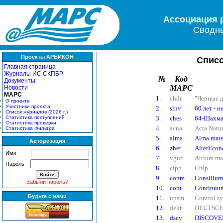
Ассоциация 
Сводны
Проекты АРБИКОН
Списо
Главная страница
Журналы ИС СКПБР
№
Код
Документы
МАРС
Новости
МАРС
1.
chdr
"Черные д
О проекте
Участники проекта
2.
slnv
60 лет - н
Список журналов (2026 г.)
Статистика поступлений
3.
ches
64-Шахма
Статистика проверки
4.
acna
Acta Natu
Статистика Фильтра
5.
alma
Alma mate
Авторизация
6.
zhet
AlterEcon
Имя
7.
vgu6
Artium ma
Пароль
8.
cipp
Chip
9.
conm
Consiliu
Забыли пароль?
10.
cont
Continuu
Будьте с нами
11.
upsm
Control s
12.
dekr
DEUTSCH
13.
dscv
DISCOVE