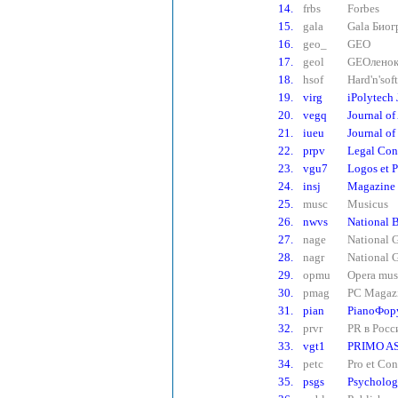
14.
frbs
Forbes
15.
gala
Gala Биог
16.
geo_
GEO
17.
geol
GEOлено
18.
hsof
Hard'n'soft
19.
virg
iPolytech 
20.
vegq
Journal o
21.
iueu
Journal o
22.
prpv
Legal Con
23.
vgu7
Logos et P
24.
insj
Magazine 
25.
musc
Musicus
26.
nwvs
National 
27.
nage
National 
28.
nagr
National 
29.
opmu
Opera mus
30.
pmag
PC Magaz
31.
pian
PianoФор
32.
prvr
PR в Росс
33.
vgt1
PRIMO A
34.
petc
Pro et Con
35.
psgs
Psycholog