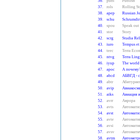
36.
publ
Publish
37.
rols
Rolling S
38.
apep
Russian J
39.
schu
Schrumdi
40.
spou
Speak out
41.
stor
Story
42.
scrg
Studia Rel
43.
iuro
Tempus et
44.
teec
Terra Eco
45.
ntvg
Terra Ling
46.
iyup
The world 
47.
apoc
А почему
48.
abcd
АБВГД - с
49.
abtr
Абитурие
50.
avip
Авиакосм
51.
aiks
Авиация и
52.
avrr
Аврора
53.
avts
Автоматиз
54.
avst
Автомати
55.
avte
Автоматик
56.
avsi
Автоматик
57.
avsv
Автоматич
58.
avtm
Автометр