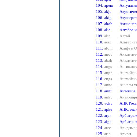
104.
apem
Актуальн
105.
akjo
Акустиче
106.
akig
Акушерств
107.
akob
Акционер
108.
alia
Алгебра и
109.
alta
Алтай
110.
aeec
Альтернат
111.
alom
Альфа и О
112.
anob
Аналитич
113.
abzh
Аналитич
114.
angs
Ангиологи
115.
anpr
Английски
116.
engs
Английски
117.
annc
Анналы х
118.
annt
Антенны
119.
ankv
Антиквари
120.
vchu
АПК Росс
121.
apke
АПК: экон
122.
arpr
Арбитраж
123.
aigp
Арбитраж
124.
arec
Аридные 
125.
arin
Арион