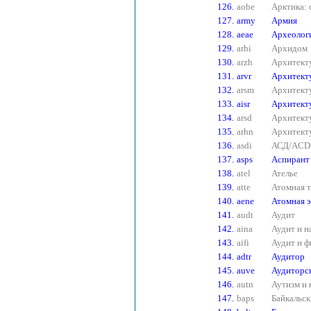
126.
aobe
Арктика: 
127.
army
Армия
128.
aeae
Археологи
129.
arhi
Архидом
130.
arzh
Архитект
131.
arvr
Архитект
132.
arsm
Архитект
133.
aisr
Архитекту
134.
arsd
Архитекту
135.
arhn
Архитект
136.
asdi
АСД/ACD.
137.
asps
Аспирант 
138.
atel
Ателье
139.
atte
Атомная т
140.
aene
Атомная э
141.
audt
Аудит
142.
aina
Аудит и 
143.
aifi
Аудит и ф
144.
adtr
Аудитор
145.
auve
Аудиторс
146.
autn
Аутизм и 
147.
baps
Байкальск