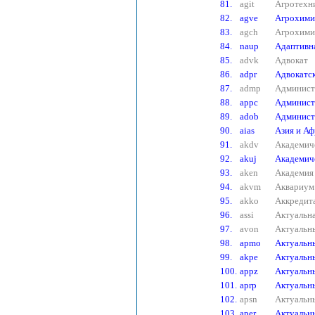
81.
agit
Агротехни
82.
agve
Агрохими
83.
agch
Агрохими
84.
naup
Адаптивна
85.
advk
Адвокат
86.
adpr
Адвокатск
87.
admp
Админист
88.
appc
Админист
89.
adob
Админист
90.
aias
Азия и Аф
91.
akdv
Академич
92.
akuj
Академич
93.
aken
Академия
94.
akvm
Аквариум
95.
akko
Аккредита
96.
assi
Актуальна
97.
avon
Актуальны
98.
apmo
Актуальн
99.
akpe
Актуальн
100.
appz
Актуальн
101.
aprp
Актуальн
102.
apsn
Актуальн
103.
aper
Актуальны