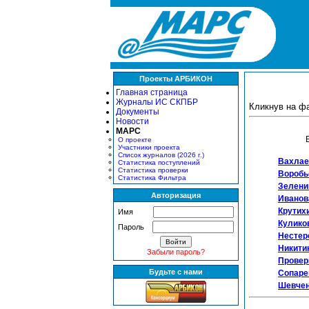
Проекты АРБИКОН
Главная страница
Журналы ИС СКПБР
Кликнув на ф
Документы
Новости
МАРС
О проекте
Участники проекта
Список журналов (2026 г.)
Вахлае
Статистика поступлений
Статистика проверки
Воробьё
Статистика Фильтра
Зеленин
Авторизация
Иванова
Крутихи
Имя
Куликов
Пароль
Нестере
Никитин
Забыли пароль?
Провер
Будьте с нами
Сопарев
Шевченк