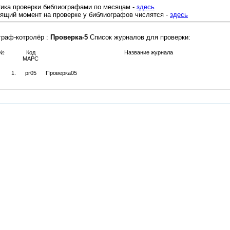
тика проверки библиографами по месяцам -
здесь
оящий момент на проверке у библиографов числятся -
здесь
граф-котролёр :
Проверка-5
Список журналов для проверки:
№
Код
Название журнала
МАРС
1.
pr05
Проверка05