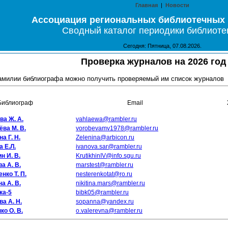
Главная
|
Новости
Ассоциация региональных библиотечных
Сводный каталог периодики библиоте
Сегодня: Пятница, 07.08.2026.
Проверка журналов на 2026 год
амилии библиографа можно получить проверяемый им список журналов
Библиограф
Email
ва Ж. А.
vahlaewa@rambler.ru
ва М. В.
vorobevamv1978@rambler.ru
а Г. Н.
Zelenina@arbicon.ru
 Е.Л.
ivanova.sar@rambler.ru
н И. В.
KrutikhinIV@info.sgu.ru
а А. В.
marstest@rambler.ru
нко Т. П.
nesterenkotat@ro.ru
а А. В.
nikitina.mars@rambler.ru
ка-5
bibk05@rambler.ru
а А. Н.
sopanna@yandex.ru
о О. В.
o.valerevna@rambler.ru