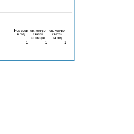
Номеров
ср. кол-во
ср. кол-во
в год
статей
статей
в номере
за год
1
1
1