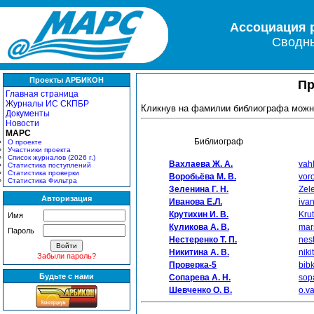
Ассоциация 
Сводны
Проекты АРБИКОН
Пр
Главная страница
Журналы ИС СКПБР
Кликнув на фамилии библиографа можн
Документы
Новости
МАРС
Библиограф
О проекте
Участники проекта
Список журналов (2026 г.)
Вахлаева Ж. А.
vah
Статистика поступлений
Статистика проверки
Воробьёва М. В.
vor
Статистика Фильтра
Зеленина Г. Н.
Zel
Авторизация
Иванова Е.Л.
iva
Крутихин И. В.
Kru
Имя
Куликова А. В.
mar
Пароль
Нестеренко Т. П.
nes
Никитина А. В.
nik
Забыли пароль?
Проверка-5
bib
Будьте с нами
Сопарева А. Н.
sop
Шевченко О. В.
o.v