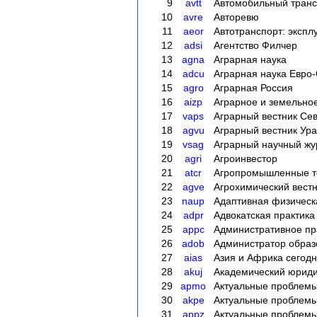
9
avtt
Автомобильный транс
10
avre
Авторевю
11
aeor
Автотранспорт: экспл
12
adsi
Агентство Филчер
13
agna
Аграрная наука
14
adcu
Аграрная наука Евро
15
agro
Аграрная Россия
16
aizp
Аграрное и земельно
17
vaps
Аграрный вестник Сев
18
agvu
Аграрный вестник Ур
19
vsag
Аграрный научный жу
20
agri
Агроинвестор
21
atcr
Агропромышленные те
22
agve
Агрохимический вест
23
naup
Адаптивная физическ
24
adpr
Адвокатская практика
25
appc
Административное пр
26
adob
Администратор образ
27
aias
Азия и Африка сегод
28
akuj
Академический юриди
29
apmo
Актуальные проблемы
30
akpe
Актуальные проблем
31
appz
Актуальные проблемы