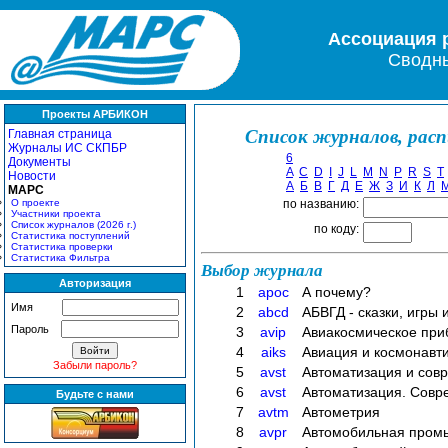
Ассоциация 
Сводны
Проекты АРБИКОН
Список журналов, рас
Главная страница
Журналы ИС СКПБР
6
Документы
A
C
D
I
J
L
M
N
P
R
S
T
Новости
А
Б
В
Г
Д
Е
Ж
З
И
К
Л
МАРС
О проекте
по названию:
Участники проекта
Список журналов (2026 г.)
по коду:
Статистика поступлений
Статистика проверки
Статистика Фильтра
Выбор журнала
Авторизация
1
apoc
А почему?
Имя
2
abcd
АБВГД - сказки, игры 
Пароль
3
avip
Авиакосмическое при
4
aiks
Авиация и космонавтик
Забыли пароль?
5
avst
Автоматизация и сов
6
avst
Автоматизация. Совр
Будьте с нами
7
avtm
Автометрия
8
avpr
Автомобильная пром