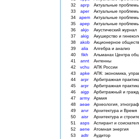
32
aprp
Актуальные проблемы
33
aper
Актуальные проблемы
34
apem
Актуальные проблемы
35
apep
Актуальные проблемы
36
akjo
Акустический журнал
37
akig
Акушерство и гинекол
38
akob
Акционерное обществ
39
alia
Алгебра и анализ
40
fikh
Альманах Центра общ
41
annt
Антенны
42
vchu
АПК России
43
apke
АПК: экономика, упр
44
arpr
Арбитражная практик
45
arpr
Арбитражная практик
46
aigp
Арбитражный и гражд
47
army
Армия
48
aeae
Археология, этнограф
49
arvr
Архитектура и Время
50
aisr
Архитектура и строит
51
asps
Аспирант и соискател
52
aene
Атомная энергия
53
adtr
Аудитор