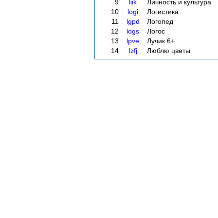
9
liik
Личность и культура
10
logi
Логистика
11
lgpd
Логопед
12
logs
Логос
13
lpve
Лучик 6+
14
lzfj
Люблю цветы