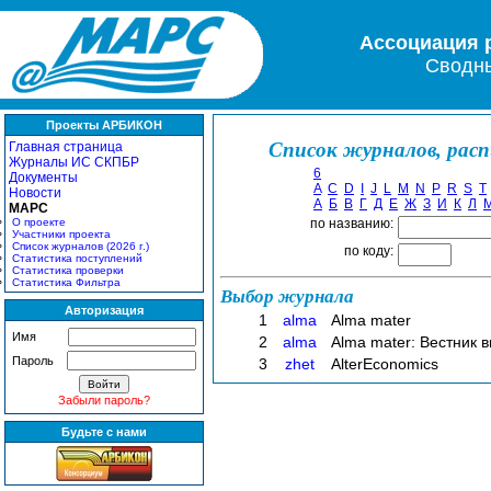
Ассоциация 
Сводны
Проекты АРБИКОН
Список журналов, рас
Главная страница
Журналы ИС СКПБР
6
Документы
A
C
D
I
J
L
M
N
P
R
S
T
Новости
А
Б
В
Г
Д
Е
Ж
З
И
К
Л
МАРС
О проекте
по названию:
Участники проекта
Список журналов (2026 г.)
по коду:
Статистика поступлений
Статистика проверки
Статистика Фильтра
Выбор журнала
Авторизация
1
alma
Alma mater
Имя
2
alma
Alma mater: Вестник
Пароль
3
zhet
AlterEconomics
Забыли пароль?
Будьте с нами