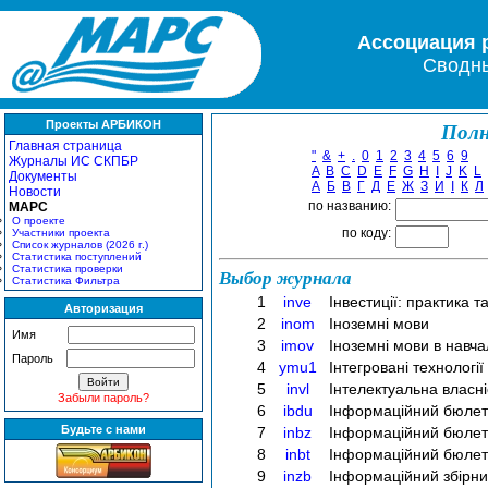
Ассоциация 
Сводны
Проекты АРБИКОН
Полн
Главная страница
"
&
+
.
0
1
2
3
4
5
6
9
Журналы ИС СКПБР
A
B
C
D
E
F
G
H
I
J
K
L
Документы
А
Б
В
Г
Д
Е
Ж
З
И
І
К
Л
Новости
по названию:
МАРС
О проекте
по коду:
Участники проекта
Список журналов (2026 г.)
Статистика поступлений
Статистика проверки
Выбор журнала
Статистика Фильтра
1
inve
Інвестиції: практика т
Авторизация
2
inom
Іноземні мови
Имя
3
imov
Іноземні мови в навч
Пароль
4
ymu1
Інтегровані технологі
5
invl
Інтелектуальна власні
Забыли пароль?
6
ibdu
Інформаційний бюлет
Будьте с нами
7
inbz
Інформаційний бюлете
8
inbt
Інформаційний бюлете
9
inzb
Інформаційний збірник 