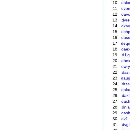
10
dak
11
dve
12
dav
13
dvre
14
dxav
15
dch
16
das
17
deq
18
dae
19
d1jg
20
dhe
21
dwry
22
dasi
23
dau
24
dtza
25
dak
26
dakl
27
dac
28
dnia
29
das
30
dv1
31
dvgt