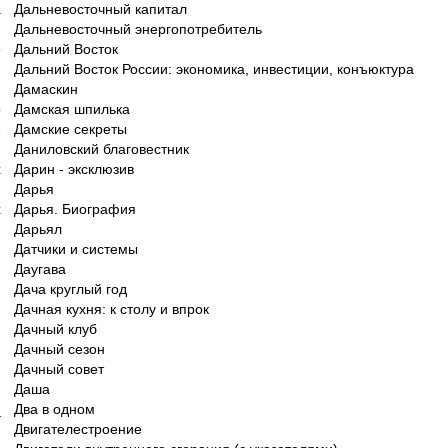
a
Дальневосточный капитал
n
Дальневосточный энергопотребитель
o
Дальний Восток
Дальний Восток России: экономика, инвестиции, конъюктура
Дамаскин
p
Дамская шпилька
e
Дамские секреты
u
Даниловский благовестник
x
Дарин - эксклюзив
Дарья
x
Дарья. Биография
Дарьял
Датчики и системы
g
Даугава
Дача круглый год
u
Дачная кухня: к столу и впрок
Дачный клуб
h
Дачный сезон
Дачный совет
h
Даша
_
Два в одном
Двигателестроение