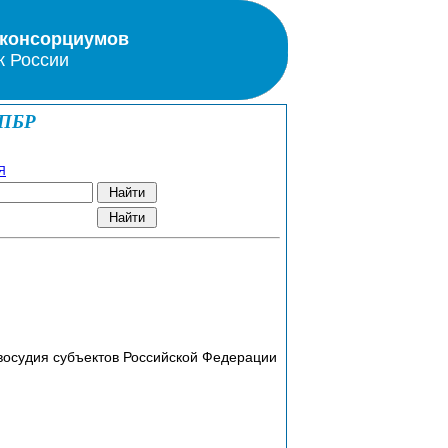
 консорциумов
к России
КПБР
Я
восудия субъектов Российской Федерации