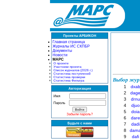
Проекты АРБИКОН
Главная страница
Журналы ИС СКПБР
Документы
Новости
МАРС
О проекте
Участники проекта
Список журналов (2026 г.)
Статистика поступлений
Статистика проверки
Выбор жур
Статистика Фильтра
1
dxa
Авторизация
2
dag
Имя
3
drnu
Пароль
4
djuo
5
doia
Забыли пароль?
6
dare
Будьте с нами
7
dadi
8
dam
9
dafi