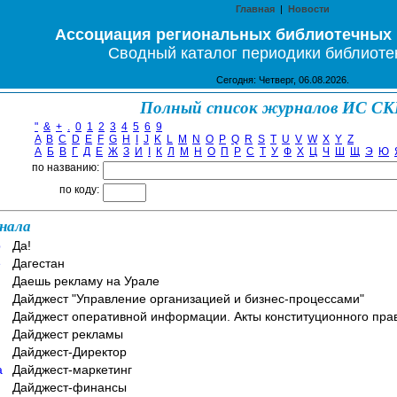
Главная
|
Новости
Ассоциация региональных библиотечных
Сводный каталог периодики библиоте
Сегодня: Четверг, 06.08.2026.
Полный список журналов ИС С
"
&
+
.
0
1
2
3
4
5
6
9
A
B
C
D
E
F
G
H
I
J
K
L
M
N
O
P
Q
R
S
T
U
V
W
X
Y
Z
А
Б
В
Г
Д
Е
Ж
З
И
І
К
Л
М
Н
О
П
Р
С
Т
У
Ф
Х
Ц
Ч
Ш
Щ
Э
Ю
по названию:
по коду:
нала
b
Да!
e
Дагестан
Даешь рекламу на Урале
Дайджест "Управление организацией и бизнес-процессами"
Дайджест оперативной информации. Акты конституционного пра
Дайджест рекламы
Дайджест-Директор
a
Дайджест-маркетинг
Дайджест-финансы