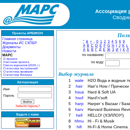
Ассоциация 
Сводны
Проекты АРБИКОН
Полн
Главная страница
"
&
+
.
0
1
2
3
4
5
6
9
Журналы ИС СКПБР
A
B
C
D
E
F
G
H
I
J
K
L
Документы
А
Б
В
Г
Д
Е
Ж
З
И
І
К
Л
Новости
по названию:
МАРС
О проекте
по коду:
Участники проекта
Список журналов (2026 г.)
Статистика поступлений
Статистика проверки
Выбор журнала
Статистика Фильтра
1
wate
H2O Вода и водные т
Авторизация
2
hair
Hair's How / Прически
Имя
3
hsua
Hard & Soft UA
Пароль
4
hsof
Hard'n'soft
5
harp
Harper`s Bazaar / Ба
Забыли пароль?
6
harv
Harvard Business Rev
Будьте с нами
7
hell
HELLO! (ХЭЛЛОУ!)
8
hfmu
Hi - Fi & Musik
9
hifi
Hi-Fi & Home Cinema