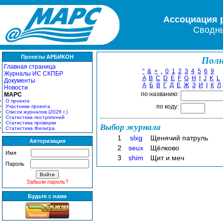
Ассоциация 
Сводны
Проекты АРБИКОН
Полн
Главная страница
"
&
+
.
0
1
2
3
4
5
6
9
Журналы ИС СКПБР
A
B
C
D
E
F
G
H
I
J
K
L
Документы
А
Б
В
Г
Д
Е
Ж
З
И
І
К
Л
Новости
по названию:
МАРС
О проекте
по коду:
Участники проекта
Список журналов (2026 г.)
Статистика поступлений
Статистика проверки
Выбор журнала
Статистика Фильтра
1
slxg
Щенячий патруль
Авторизация
2
seux
Щёлково
Имя
3
shim
Щит и меч
Пароль
Забыли пароль?
Будьте с нами