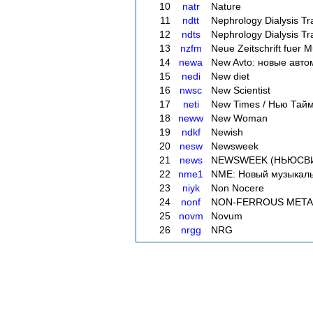
10
natr
Nature
11
ndtt
Nephrology Dialysis Tr
12
ndts
Nephrology Dialysis T
13
nzfm
Neue Zeitschrift fuer M
14
newa
New Avto: новые авто
15
nedi
New diet
16
nwsc
New Scientist
17
neti
New Times / Нью Тай
18
neww
New Woman
19
ndkf
Newish
20
nesw
Newsweek
21
news
NEWSWEEK (НЬЮСВ
22
nme1
NME: Новый музыкаль
23
niyk
Non Nocere
24
nonf
NON-FERROUS META
25
novm
Novum
26
nrgg
NRG