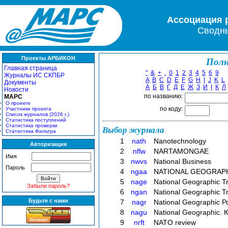
Ассоциация 
Сводны
Проекты АРБИКОН
Полн
Главная страница
"
&
+
.
0
1
2
3
4
5
6
9
Журналы ИС СКПБР
A
B
C
D
E
F
G
H
I
J
K
L
Документы
А
Б
В
Г
Д
Е
Ж
З
И
І
К
Л
Новости
по названию:
МАРС
О проекте
по коду:
Участники проекта
Список журналов (2026 г.)
Статистика поступлений
Статистика проверки
Выбор журнала
Статистика Фильтра
1
nath
Nanotechnology
Авторизация
2
nflw
NARTAMONGAE
Имя
3
nwvs
National Business
Пароль
4
ngaa
NATIONAL GEOGRAPHIC
5
nage
National Geographic T
Забыли пароль?
6
ngan
National Geographic Tr
Будьте с нами
7
nagr
National Geographic Р
8
nagu
National Geographic.
9
nrft
NATO review