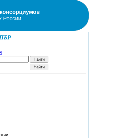
 консорциумов
к России
КПБР
Я
ргии