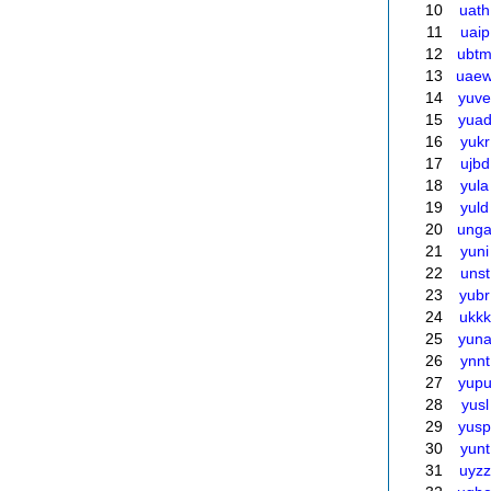
10
uath
11
uaip
12
ubt
13
uae
14
yuve
15
yua
16
yukr
17
ujbd
18
yula
19
yuld
20
ung
21
yuni
22
unst
23
yubr
24
ukkk
25
yun
26
ynnt
27
yup
28
yusl
29
yusp
30
yunt
31
uyzz