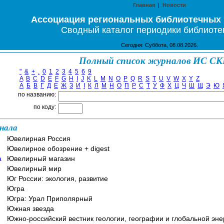
Главная
|
Новости
Ассоциация региональных библиотечных
Сводный каталог периодики библиоте
Сегодня: Суббота, 08.08.2026.
Полный список журналов ИС С
"
&
+
.
0
1
2
3
4
5
6
9
A
B
C
D
E
F
G
H
I
J
K
L
M
N
O
P
Q
R
S
T
U
V
W
X
Y
Z
А
Б
В
Г
Д
Е
Ж
З
И
І
К
Л
М
Н
О
П
Р
С
Т
У
Ф
Х
Ц
Ч
Ш
Щ
Э
Ю
по названию:
по коду:
нала
Ювелирная Россия
Ювелирное обозрение + digest
a
Ювелирный магазин
Ювелирный мир
Юг России: экология, развитие
Югра
Югра: Урал Приполярный
Южная звезда
Южно-российский вестник геологии, географии и глобальной эне