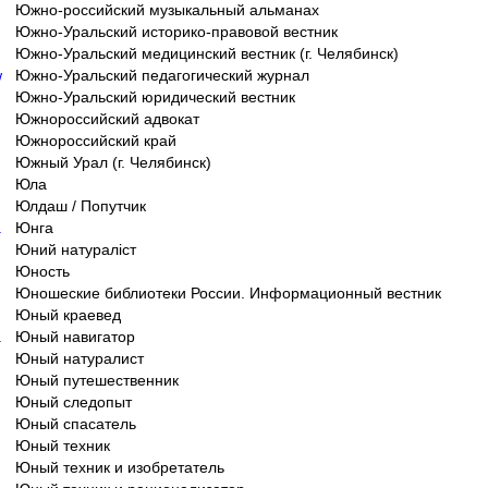
Южно-российский музыкальный альманах
Южно-Уральский историко-правовой вестник
m
Южно-Уральский медицинский вестник (г. Челябинск)
w
Южно-Уральский педагогический журнал
Южно-Уральский юридический вестник
d
Южнороссийский адвокат
Южнороссийский край
Южный Урал (г. Челябинск)
Юла
Юлдаш / Попутчик
a
Юнга
Юний натураліст
Юность
Юношеские библиотеки России. Информационный вестник
Юный краевед
a
Юный навигатор
Юный натуралист
u
Юный путешественник
Юный следопыт
Юный спасатель
Юный техник
Юный техник и изобретатель