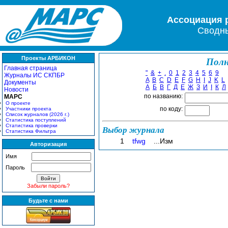
Ассоциация 
Сводны
Проекты АРБИКОН
Полн
Главная страница
"
&
+
.
0
1
2
3
4
5
6
9
Журналы ИС СКПБР
A
B
C
D
E
F
G
H
I
J
K
L
Документы
А
Б
В
Г
Д
Е
Ж
З
И
І
К
Л
Новости
по названию:
МАРС
О проекте
по коду:
Участники проекта
Список журналов (2026 г.)
Статистика поступлений
Статистика проверки
Выбор журнала
Статистика Фильтра
1
tfwg
...Изм
Авторизация
Имя
Пароль
Забыли пароль?
Будьте с нами