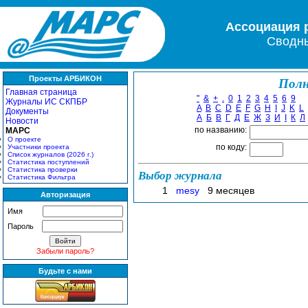
Ассоциация 
Сводны
Проекты АРБИКОН
Полн
Главная страница
"
&
+
.
0
1
2
3
4
5
6
9
Журналы ИС СКПБР
A
B
C
D
E
F
G
H
I
J
K
L
Документы
А
Б
В
Г
Д
Е
Ж
З
И
І
К
Л
Новости
по названию:
МАРС
О проекте
по коду:
Участники проекта
Список журналов (2026 г.)
Статистика поступлений
Статистика проверки
Выбор журнала
Статистика Фильтра
1
mesy
9 месяцев
Авторизация
Имя
Пароль
Забыли пароль?
Будьте с нами